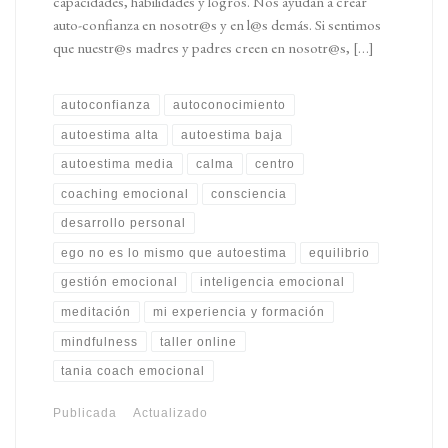
capacidades, habilidades y logros. Nos ayudan a crear
auto-confianza en nosotr@s y en l@s demás. Si sentimos
que nuestr@s madres y padres creen en nosotr@s, […]
autoconfianza
autoconocimiento
autoestima alta
autoestima baja
autoestima media
calma
centro
coaching emocional
consciencia
desarrollo personal
ego no es lo mismo que autoestima
equilibrio
gestión emocional
inteligencia emocional
meditación
mi experiencia y formación
mindfulness
taller online
tania coach emocional
Publicada
Actualizado