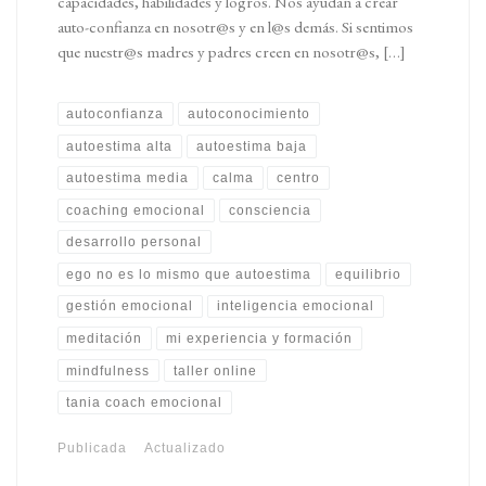
capacidades, habilidades y logros. Nos ayudan a crear
auto-confianza en nosotr@s y en l@s demás. Si sentimos
que nuestr@s madres y padres creen en nosotr@s, […]
autoconfianza
autoconocimiento
autoestima alta
autoestima baja
autoestima media
calma
centro
coaching emocional
consciencia
desarrollo personal
ego no es lo mismo que autoestima
equilibrio
gestión emocional
inteligencia emocional
meditación
mi experiencia y formación
mindfulness
taller online
tania coach emocional
Publicada
Actualizado