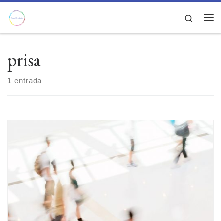
Saltar al contenido
Search
Men
prisa
1 entrada