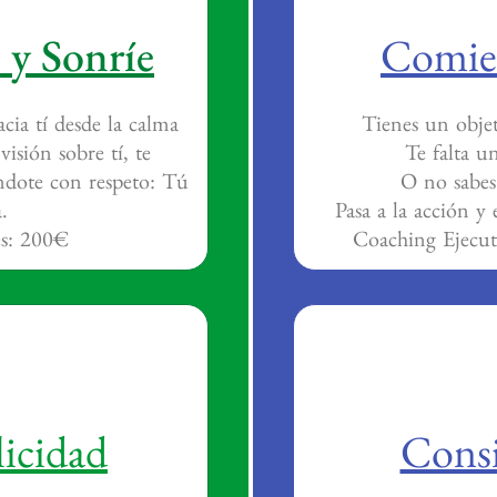
 y Sonríe
Comie
ia tí desde la calma
Tienes un objet
isión sobre tí, te
Te falta u
ndote con respeto: Tú
O no sabe
.
Pasa a la acción 
es: 200€
Coaching Ejecut
licidad
Cons