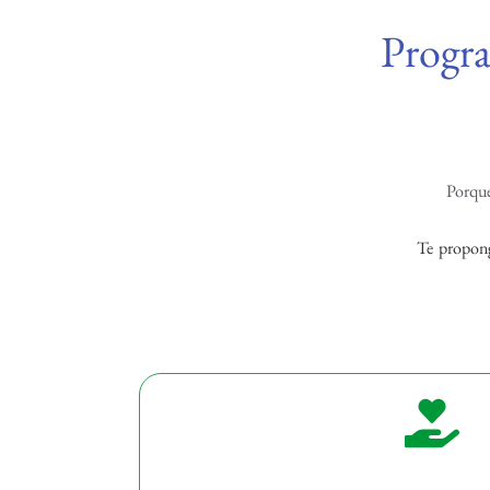
Progra
Porqu
Te propong