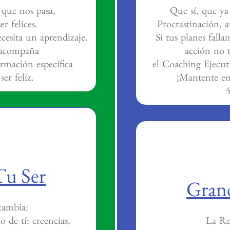
 que nos pasa,
Que sí, que ya e
r felices.
Procrastinación, a
ecesita un aprendizaje.
Si tus planes falla
e acompaña
acción no t
ormación específica
el Coaching Ejecu
ser feliz.
¡Mantente en
Tu Ser
Grand
cambia:
 de tí: creencias,
La Re