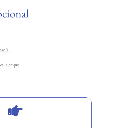
ocional
pañía…
es, siempre