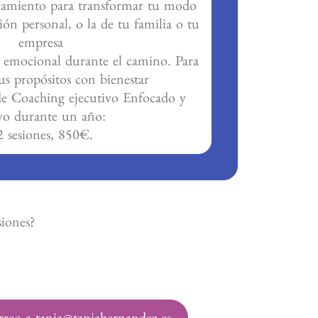
miento para transformar tu modo
ión personal, o la de tu familia o tu
empresa
 emocional durante el camino. Para
us propósitos con bienestar
de Coaching ejecutivo Enfocado y
yo durante un año:
2 sesiones, 850€.
siones?
reo a tania@taniahernandez.es